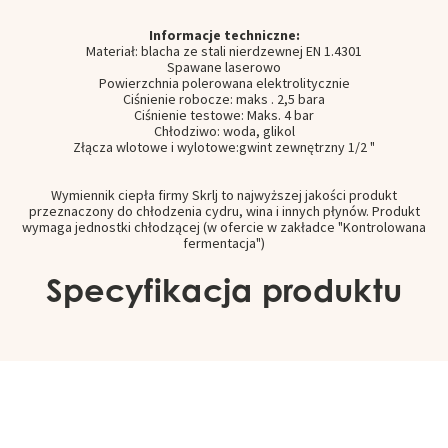
Informacje techniczne:
Materiał
:
blacha ze stali nierdzewnej
EN
1.4301
Spawane laserowo
Powierzchnia
polerowana elektrolitycznie
Ciśnienie robocze
:
maks
.
2,5
bara
Ciśnienie testowe
:
Maks.
4
bar
Chłodziwo:
woda,
glikol
Złącza
wlotowe
i wylotowe
:
gwint zewnętrzny
1/2
"
Wymiennik ciepła firmy Skrlj to najwyższej jakości produkt
przeznaczony do chłodzenia cydru, wina i innych płynów. Produkt
wymaga jednostki chłodzącej (w ofercie w zakładce "Kontrolowana
fermentacja")
Specyfikacja produktu