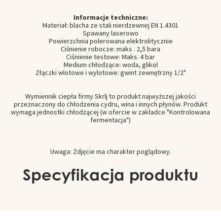
Informacje techniczne:
Materiał
:
blacha ze stali nierdzewnej
EN
1.4301
Spawany laserowo
Powierzchnia
polerowana elektrolitycznie
Ciśnienie robocze
: maks
.
2,5
bara
Ciśnienie testowe
:
Maks
.
4
bar
Medium chłodzące:
woda,
glikol
Złączki
wlotowe i wylotowe
: gwint zewnętrzny 1/2"
Wymiennik ciepła firmy Skrlj to produkt najwyższej jakości
przeznaczony do chłodzenia cydru, wina i innych płynów
.
Produkt
wymaga jednostki chłodzącej (w ofercie w zakładce "Kontrolowana
fermentacja")
Uwaga: Zdjęcie ma charakter poglądowy.
Specyfikacja produktu