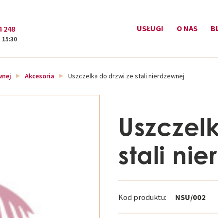
USŁUGI
O NAS
B
4 248
- 15:30
wnej
Akcesoria
Uszczelka do drzwi ze stali nierdzewnej
Uszczelk
stali ni
Kod produktu:
NSU/002