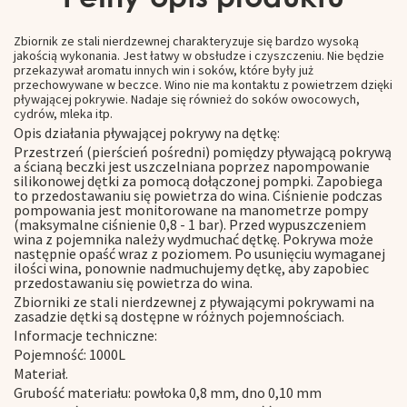
Zbiornik ze stali nierdzewnej charakteryzuje się bardzo wysoką
jakością wykonania. Jest łatwy w obsłudze i czyszczeniu. Nie będzie
przekazywał aromatu innych win i soków, które były już
przechowywane w beczce. Wino nie ma kontaktu z powietrzem dzięki
pływającej pokrywie. Nadaje się również do soków owocowych,
cydrów, mleka itp.
Opis działania pływającej pokrywy na dętkę:
Przestrzeń (pierścień pośredni) pomiędzy pływającą pokrywą
a ścianą beczki jest uszczelniana poprzez napompowanie
silikonowej dętki za pomocą dołączonej pompki. Zapobiega
to przedostawaniu się powietrza do wina. Ciśnienie podczas
pompowania jest monitorowane na manometrze pompy
(maksymalne ciśnienie 0,8 - 1 bar). Przed wypuszczeniem
wina z pojemnika należy wydmuchać dętkę. Pokrywa może
następnie opaść wraz z poziomem. Po usunięciu wymaganej
ilości wina, ponownie nadmuchujemy dętkę, aby zapobiec
przedostawaniu się powietrza do wina.
Zbiorniki ze stali nierdzewnej z pływającymi pokrywami na
zasadzie dętki są dostępne w różnych pojemnościach.
Informacje techniczne:
Pojemność: 1000L
Materiał.
Grubość materiału: powłoka 0,8 mm, dno 0,10 mm