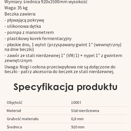
Wymiary: średnica 920x1500mm wysokość
Waga: 35 kg
Beczka zawiera:
- pływającą pokrywę
- silikonowa dętka
- pompa z manometrem
- plastikowy korek fermentacyjny
- płaskie dno, 1 wylot (przyspawany gwint 1" (wewnętrzny)
na dnie beczki)
- zawór ze stali nierdzewnej 1" (VM/1) + nypel
1" z gwintem
zewnętrznym
Uwaga: Nogi i osłona przeciwpyłowa nie są dołączone do
beczki - patrz akcesoria do beczek ze stali nierdzewnej.
Specyfikacja produktu
Objętość
1000 l
Materiał
Stal nierdzewna
Grubość materiału
0,8 mm
Średnica
920 mm