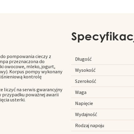
Specyfikac
do pompowania cieczy z
Długość
Pompa przeznaczona do
oki owocowe, mleko, jogurt,
Wysokość
ędowy). Korpus pompy wykonany
ciśnieniową kontrolę
Szerokość
e liczyć na serwis gwarancyjny
Waga
w przypadku poważnej awarii
cia usterki.
Napięcie
Wydajność
Rodzaj napoju