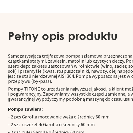
Pełny opis produktu
Samozasysająca trójfazowa pompa szlamowa przeznaczona 
cząstkami stałymi, zawiesin, matolin lub czystych cieczy. 
szerokiego zakresu zastosowań w rolnictwie (wino, zacier, s
sok) i przemyśle (kwas, rozpuszczalniki, nawozy, olej nap
jest ze stali nierdzewnej AISI 304. Pompa wyposażona jest w 
przepływu (by-pass).
Pompy TIFONE to urządzenia najwyższej jakości, a klient moż
i pogwarancyjny. Zapewniamy wszystkie części zamienne, a 
gwarancyjnej wypożyczymy podobną maszynę do czasu usunię
Pompa zawiera:
- 2 pcs Garolla mocowanie węża o średnicy 60 mm
- 2 szt. uszczelek Garolla o średnicy 60 mm
- 2 szt. tulei Garolla o średnicy 60 mm