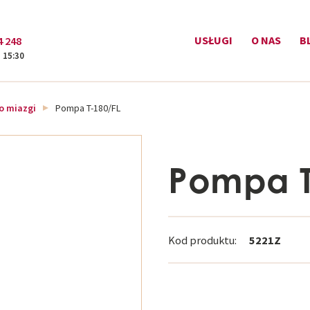
USŁUGI
O NAS
B
4 248
- 15:30
o miazgi
Pompa T-180/FL
Pompa T
Kod produktu:
5221Z