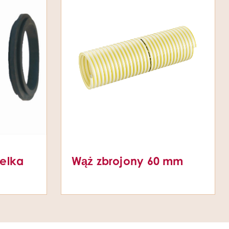
zelka
Wąż zbrojony 60 mm