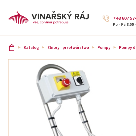
+48 607 57
Po - Pá 8:00 
Katalog
Zbiory i przetwórstwo
Pompy
Pompy d