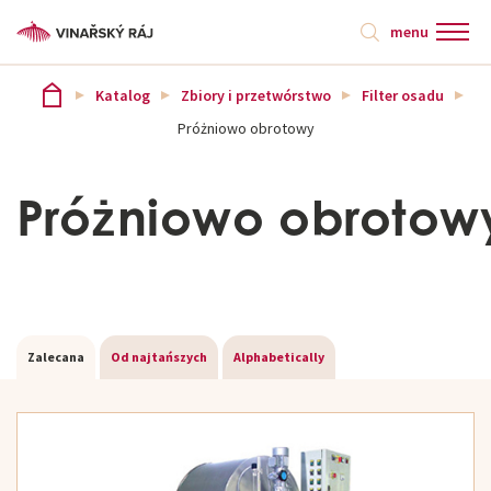
menu
Katalog
Zbiory i przetwórstwo
Filter osadu
Próżniowo obrotowy
Próżniowo obrotow
Zalecana
Od najtańszych
Alphabetically