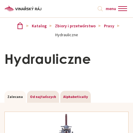
menu
Katalog
Zbiory i przetwórstwo
Prasy
Hydrauliczne
Hydrauliczne
Zalecana
Od najtańszych
Alphabetically