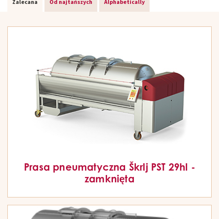
Zalecana
Od najtańszych
Alphabetically
Prasa pneumatyczna Škrlj PST 29hl -
zamknięta