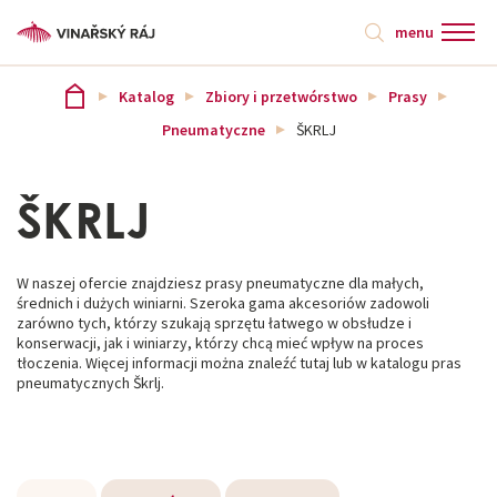
menu
Katalog
Zbiory i przetwórstwo
Prasy
Pneumatyczne
ŠKRLJ
ŠKRLJ
W naszej ofercie znajdziesz prasy pneumatyczne dla małych,
średnich i dużych winiarni. Szeroka gama akcesoriów zadowoli
zarówno tych, którzy szukają sprzętu łatwego w obsłudze i
konserwacji, jak i winiarzy, którzy chcą mieć wpływ na proces
tłoczenia. Więcej informacji można znaleźć tutaj lub w katalogu pras
pneumatycznych Škrlj.