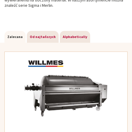
wywieranemu na tłoczony materiał. W naszym asortymencie można
znaleźć serie Sigma i Merlin.
Zalecana
Od najtańszych
Alphabetically