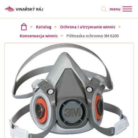
menu
Katalog
Ochrona i utrzymanie winnic
Konserwacja winnic
Półmaska ochronna 3M 6200