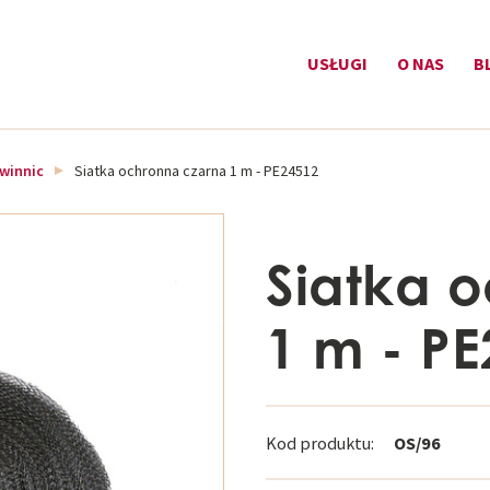
USŁUGI
O NAS
B
winnic
Siatka ochronna czarna 1 m - PE24512
Siatka 
1 m - P
Kod produktu:
OS/96