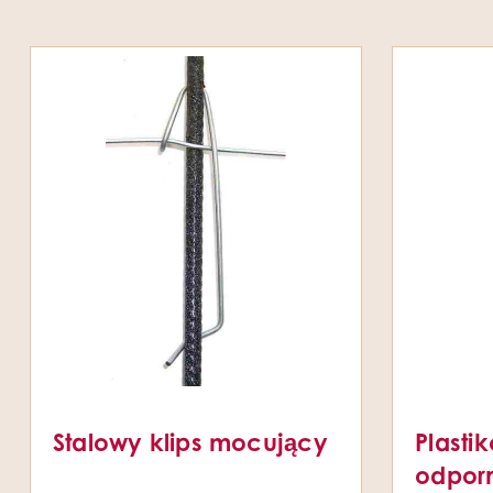
Stalowy klips mocujący
Plasti
odpor