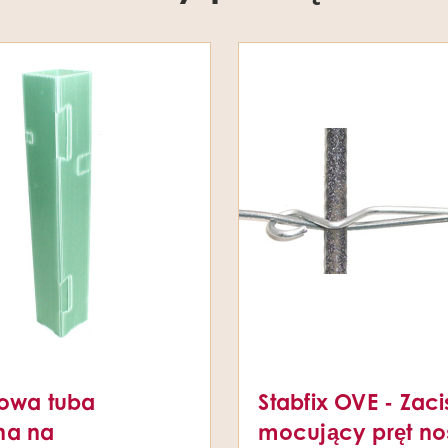
kowa tuba
Stabfix OVE - Zaci
na na
mocujący pręt n