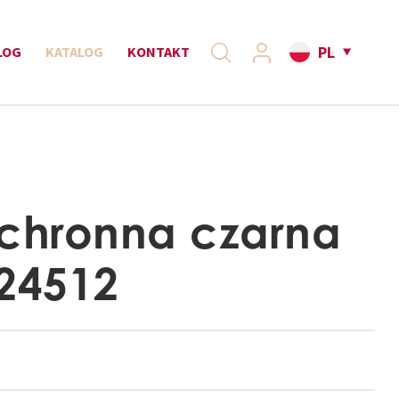
PL
LOG
KATALOG
KONTAKT
ochronna czarna
E24512