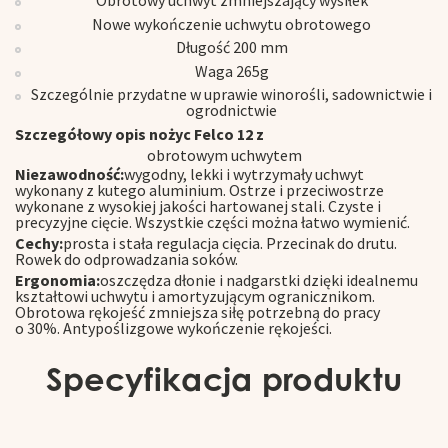
Obrotowy uchwyt zmniejszający wysiłek
Nowe wykończenie uchwytu obrotowego
Długość 200 mm
Waga 265g
Szczególnie przydatne w uprawie winorośli, sadownictwie i
ogrodnictwie
Szczegółowy opis nożyc Felco 12 z
obrotowym uchwytem
Niezawodność:
wygodny, lekki i wytrzymały uchwyt
wykonany z kutego aluminium. Ostrze i przeciwostrze
wykonane z wysokiej jakości hartowanej stali. Czyste i
precyzyjne cięcie. Wszystkie części można łatwo wymienić.
Cechy:
prosta i stała regulacja cięcia. Przecinak do drutu.
Rowek do odprowadzania soków.
Ergonomia:
oszczędza dłonie i nadgarstki dzięki idealnemu
kształtowi uchwytu i amortyzującym ogranicznikom.
Obrotowa rękojeść zmniejsza siłę potrzebną do pracy
o 30%. Antypoślizgowe wykończenie rękojeści.
Specyfikacja produktu