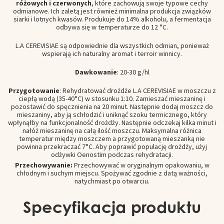
różowych i czerwonych
, które zachowują swoje typowe cechy
odmianowe. Ich zaletą jest również minimalna produkcja związków
siarki i lotnych kwasów. Produkuje do 14% alkoholu, a fermentacja
odbywa się w temperaturze do 12 °C.
L.A CEREVISIAE są odpowiednie dla wszystkich odmian, ponieważ
wspierają ich naturalny aromat i terroir winnicy.
Dawkowanie
: 20-30 g/hl
Przygotowanie
: Rehydratować drożdże L.A CEREVISIAE w moszczu z
ciepłą wodą (35-40°C) w stosunku 1:10. Zamieszać mieszaninę i
pozostawić do spęcznienia na 20 minut. Następnie dodaj moszcz do
mieszaniny, aby ją schłodzić i uniknąć szoku termicznego, który
wpłynąłby na funkcjonalność drożdży. Następnie odczekaj kilka minut i
nałóż mieszaninę na całą ilość moszczu. Maksymalna różnica
temperatur między moszczem a przygotowaną mieszanką nie
powinna przekraczać 7°C. Aby poprawić populację drożdży, użyj
odżywki Oenostim podczas rehydratacji.
Przechowywanie:
Przechowywać w oryginalnym opakowaniu, w
chłodnym i suchym miejscu. Spożywać zgodnie z datą ważności,
natychmiast po otwarciu.
Specyfikacja produktu