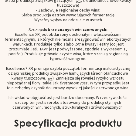
Słaba produkcja związków gaszących
, średniołańcuchowe kwasy
(SO2
tłuszczowe)
- Zachowuje regionalne cechy wina:
Słaba produkcja estrów wywołujących fermentację
Wyraźny wpływ na odczucie w ustach
Szczep
dobrze znanych win czerwonych:
Excellence XR jest obdarzony doskonałymi właściwościami
fermentacyjnymi, z których nie można zrezygnować w niekorzystnych
warunkach. Produkuje tylko słabo lotne kwasy i estry (co jest
zrozumiałe, jeśli TAVP jest podwyższone, zgodnie z wykresem 1,
poniżej). Produkuje głównie czyste wina, które szanują regionalną
typowość winogron.
Excellence® XR promuje szybki początek fermentacji malolaktycznej
dzięki niskiej produkcji związków hamujących (średniołańcuchowe
kwasy tłuszczowe,
). Zmniejsza się również ryzyko wzrostu
SO2
niepożądanej flory, takiej jak
Brettanomyces
. W tym przypadku jest
to niezbędny czynnik do uprawy wysokiej jakości czerwonego wina.
Ich wkład w objętość ust jest bardzo doceniany. W rzeczywistości
szczep ten jest szeroko stosowany do produkcji słynnych
czerwonych win, mocnych, strukturalnych i zrównoważonych.
Specyfikacja produktu