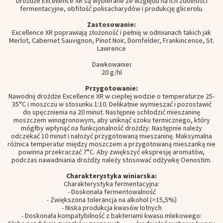
Drożdże Excellence XR są wybierane ze względu na ich zdolności
fermentacyjne, obfitość polisacharydów i produkcję glicerolu.
Zastosowanie:
Excellence XR poprawiają złożoność i pełnię w odmianach takich jak
Merlot, Cabernet Sauvignon, Pinot Noir, Dornfelder, Frankincense, St.
Lawrence
Dawkowanie
:
20 g/hl
Przygotowanie:
Nawodnij drożdże Excellence XR w ciepłej wodzie o temperaturze 25-
35°C i moszczu w stosunku 1:10. Delikatnie wymieszać i pozostawić
do spęcznienia na 20 minut. Następnie schłodzić mieszaninę
moszczem winogronowym, aby uniknąć szoku termicznego, który
mógłby wpłynąć na funkcjonalność drożdży. Następnie należy
odczekać 10 minut i nałożyć przygotowaną mieszaninę. Maksymalna
różnica temperatur między moszczem a przygotowaną mieszanką nie
powinna przekraczać 7°C. Aby zwiększyć ekspresję aromatów,
podczas nawadniania drożdży należy stosować odżywkę Oenostim.
Charakterystyka winiarska:
Charakterystyka fermentacyjna:
- Doskonała fermentowalność
- Zwiększona tolerancja na alkohol (>15,5%)
- Niska produkcja kwasów lotnych
- Doskonała kompatybilność z bakteriami kwasu mlekowego: