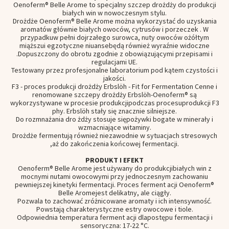
Oenoferm® Belle Arome to specjalny szczep drożdży do produkcji
białych win w nowoczesnym stylu.
Drożdże Oenoferm® Belle Arome można wykorzystać do uzyskania
aromatów głównie białych owoców,
cytrusów i porzeczek
. W
przypadku
w pełni dojrzałego surowca, nuty owoców
o
żółtym
m
iąższu
i egzotyczne niuanse
będą również wyraźnie widoczne
.
Dopuszczony do obrotu zgodnie z obowiązującymi przepisami i
regulacjami UE.
Testowany przez profesjonalne laboratorium pod kątem czystości i
jakości.
F3 - proces produkcji drożdży Erbslöh - Fit for Fermentation
Cenne i
renomowane szczepy drożdży Erbslöh-Oenoferm®
są
wykorzystywane w procesie produkcji
podczas
procesu
produkcji
F3
phy. Erbslöh stały się znacznie silniejsze.
Do rozmnażania dro
żdży stosuje się
pożywki bogate w minerały i
wzmacniające witaminy
.
Drożdże fermentują również niezawodnie w
sytuacjach
stresowych
,
aż do zakończenia końcowej fermentacji.
PRODUKT I EFEKT
Oenoferm® Belle Arome
jest używany do produkcji
białych win z
mocnymi nutami owocowymi przy jednoczesnym zachowaniu
pewniejszej kinetyki fermentacji. Proces ferment
acji Oenoferm®
Belle Arome
jest delikatny, ale ciągły.
Pozwala to
zachować zróżnicowane aromaty i ich
intensywność.
Powstają charakterystyczne estry owocowe i tiole.
Odpowiednia temperatura ferment
acji dla
postępu
fermentacji
i
sensoryczna: 17-22 °C.