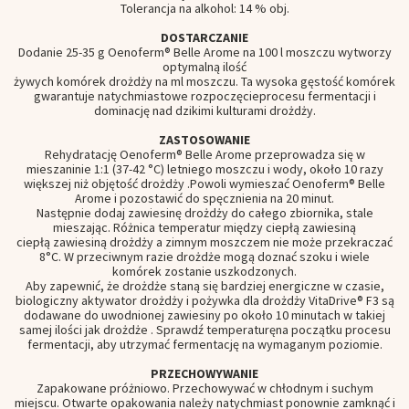
Tolerancja na alkohol: 14 % obj.
DOSTARCZANIE
Dodanie 25-35 g Oenoferm® Belle Arome na 100 l moszczu wytworzy
optymalną ilość
żywych komórek drożdży na ml moszczu. Ta wysoka gęstość komórek
gwarantuje natychmiastowe
rozpoczęcie
procesu fermentacji i
dominację nad dzikimi kulturami drożdży
.
ZASTOSOWANIE
Rehydratację Oenoferm® Belle Arome przeprowadza się w
mieszaninie
1:1 (37-42 °C
)
letniego moszczu
i wody,
około 10 razy
większej niż objętość drożdży
.
Powoli wymieszać Oenoferm® Belle
Arome i pozostawić do spęcznienia na 20 minut.
Następnie dodaj zawiesinę drożdży do całego zbiornika, stale
mieszając. Różnica temperatur między ciepłą zawiesiną
ciepłą zawiesiną drożdży a zimnym moszczem nie może przekraczać
8°C.
W
przeciwnym razie drożdże mogą doznać szoku
i wiele
komórek zostanie uszkodzonych
.
Aby zapewnić, że drożdże staną się bardziej energiczne w czasie,
biologiczny aktywator drożdży i pożywka dla drożdży VitaDrive® F3
są
dodawane do uwodnionej zawiesiny po około 10 minutach
w takiej
samej ilości jak
drożdże
. Sprawdź temperaturę
na początku procesu
fermentacji, aby utrzymać fermentację na
wymaganym poziomie.
PRZECHOWYWANIE
Zapakowane próżniowo. Przechowywać w chłodnym i suchym
miejscu. Otwarte opakowania należy natychmiast ponownie
zamknąć i