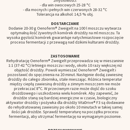
zmysłowości:
- dla win owocowych 25-28 °C
- dla mocnych i pełnych win czerwonych 28-32 °C
Tolerancja na alkohol: 14,5 % obj.
DOSTARCZANIE
Dodanie 20-30 g Oenoferm® Zweigelt na 100 l moszczu wytwarza
optymalną ilość żywotnych komórek drożdży na ml moszczu. Ta
wysoka gęstość komórek gwarantuje natychmiastowe rozpoczęcie
procesu fermentacji z przewagą nad dzikimi kulturami drożdży.
ZASTOSOWANIE
Rehydratację Oenoferm® Zweigelt przeprowadza się w mieszaninie
1:1 (37-42 °C) letniego moszczu i wody, około 10 razy większej niż
objętość drożdży. Powoli wymieszać Oenoferm® Zweigelt i
pozostawić do spęcznienia na 20 minut. Następnie dodaj zawiesinę
drożdży do całego zbiornika, stale mieszając. Różnica temperatur
między ciepłą zawiesiną drożdży a zimnym moszczem nie może
przekraczać 8°C. W przeciwnym razie może dojść do szoku
drożdżowego i uszkodzenia wielu komórek. Aby zapewnić, że
drożdże staną się bardziej energiczne w czasie, biologiczny
aktywator drożdży i pożywka dla drożdży VitaDrive® F3 są dodawane
do rehydratowanej zawiesiny po około 10 minutach w takiej samej
ilości jak drożdże. Sprawdź temperaturę na początku procesu
fermentacji, aby utrzymać fermentację na wymaganym poziomie.