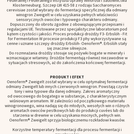
Federalnej i Federalnego Instytutu Uprawy Winorośli i Sadownictwa
Klosterneuburg. Szczep LW 415-58 z rodzaju Saccharomyces
cerevisiae został wybrany do fermentacji specyficznej dla odmiany
winogron Zweigelt w celu uzyskania pełnych właściwości
sensorycznych owoców i typowego charakteru odmiany.
Dopuszczony do obrotu zgodnie z obowiązującymi przepisami i
regulacjami UE. Testowane przez specjalistyczne laboratorium pod
kątem czystości i jakości. Proces produkcji drożdży F3- Erbslöh - Fit
for Fermentation W procesie produkcji F3 phy wykorzystywane są
cenne i uznane szczepy drożdży Erbslöh- Oenoferm®. Erbslöh stały
się znacznie silniejsze.
Do rozmnażania drożdży stosuje się pożywki bogate w minerały i
wzmacniające witaminy. Drożdże fermentują również niezawodnie w
sytuacjach stresowych, aż do zakończenia końcowej fermentacji.
PRODUKT I EFEKT
Oenoferm® Zweigelt został wybrany w celu optymalnej fermentacji
odmiany Zweigelt lub innych czerwonych winogron. Powstają czyste
tony i wina typowe dla danej odmiany. Zakres aromatyczny
od owocowego do bogatego w substancje, z charakterystycznym
wiśniowym aromatem. W zależności od początkowego materiału
winogronowego, wina nadają się do młodych, wesołych win o różnych
aromatach owoców pestkowych lub do produkcji cuvées lub do
starzenia w drewnie w celu uzyskania mocnych, pełnych win.
Oenoferm® Zweigelt sprzyja biologicznemu rozkładowi kwasów.
Korzystne temperatury fermentacji dla procesu fermentacji i