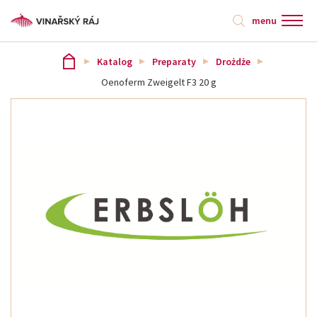
menu
Katalog
Preparaty
Drożdże
Oenoferm Zweigelt F3 20 g