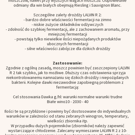
moszczów, nawet przy wyższych wagach moszczu. Odpowiednie
odmiany dla win białych obejmują Riesling i Sauvignon Blanc.
Szczególne zalety drożdży LALVIN R 2:
- bardzo dobre właściwości fermentacji na zimno
- niskie zużycie składników odżywczych
- zdolność do szybkiej fermentacji, ale z zachowaniem aromatu, przy
mniejszej fermentacji
- powstają tylko niewielkie ilości niepożądanych produktów
ubocznych fermentacji
- silne właściwości zabójcze dla dzikich drożdży
Zastosowanie:
Zgodnie z ogólną zasadą, moszcz powinien być zaszczepiony LALVIN
R 2 tak szybko, jak to możliwe. Dłuższy czas odstawienia sprzyja
niekontrolowanemu namnażaniu się dzikich drożdży i niepożądanych
bakterii. Kolejne dawki niezawodnie zapobiegną problemom z
fermentacją:
Cel stosowania Dawka g/hl: warunki normalne warunki trudne
Białe wino10 - 2030 - 40
Ilości te są przybliżone i powinny być dostosowane do indywidualnych
warunków w zależności od stanu zebranych winogron, temperatury,
wielkości zbiornika itp.
W przypadku dużych pojemników (zbiorników) należy zapewnić
wystarczające chłodzenie. Zalecamy wymieszanie LALVIN R 2 z 10-