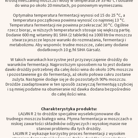
krotną mieszaniną moszczu i wody w temperaturze 35-40°C i dodanie
do wina po około 20 minutach, po ponownym wymieszaniu.
Optymalna temperatura fermentacji wynosi od 15 do 25 °C, a
temperatura początkowa powinna wynosić co najmniej 13 °C.
Temperatura fermentacji nie powinna przekraczać 30 °C. Ogólnie
rzecz biorąc, w niższych temperaturach stosuje się większą partię.
Dodanie 600 mg witaminy B1 SIHA (2 tabletki) na 1000 litrów moszczu
stwarza jeszcze lepsze warunki do rozmnażania, fermentacji i
metabolizmu. Aby wspomóc trudne moszcze, zalecamy dodanie
dodatkowych 10 g/hl SIHA Gärsalz.
W takich warunkach korzystne jest przyzwyczajenie drożdży do
warunków fermentacji. Najprostszym sposobem na to jest dodanie
dawki drożdży potrzebnej dla całej ilości wina do około 10% moszczu
i pozostawienie go do fermentacji, aż około połowa cukru zostanie
zużyta. Następnie dodaje się je do pozostałych 90% moszczu.
Drożdże zaadaptowane w ten sposób zazwyczaj fermentują szybciej
i są mniej podatne na obumieranie niż dawka dodana bezpośrednio
do całej ilości wina.
Charakterystyka produktu:
LALVIN R 2 to drożdże specjalnie wyselekcjonowane dla
trudnego moszczu białego wina. Płynna fermentacja w moszczach o
niskiej zawartości składników odżywczych i wysokiej masie nie
stanowi problemu dla tych drożdży.
LALVIN R 2 wykazuje korzystny proces fermentacji z wysokim