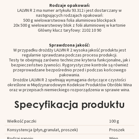
Rodzaje opakowań:
LALVIN R 2 ma numer artykułu 93.312 i jest dostarczany w
następujących rodzajach opakowań:
500 g wielowarstwowa folia aluminiowa blockpack
20x 500 g wielowarstwowy blok z folii aluminiowej w kartonie
Główny klucz taryfowy: 2102 10 90
Sprawdzona jakość:
W przypadku drożdży LALVIN R 2 wysoka jakość produktu jest
regularnie sprawdzana podczas procesu produkcji.
Testy te obejmują zarówno techniczne kryteria funkcjonalne, jak i
bezpieczeństwo żywności. Rygorystyczne kontrole są również
przeprowadzane bezpośrednio przed i podczas końcowego
pakowania.
Drożdże LALVIN R 2 spełniają wymagania dotyczące czystości
określone w Międzynarodowym Kodeksie Produktów Obróbki Wina
oraz w przepisach niemieckiego rozporządzenia w sprawie wina.
Specyfikacja produktu
Wielkość paczki
100 g
Konsystencja (płyn,granulat, proszek)
Proszek
Rodzaj napoju
Wino