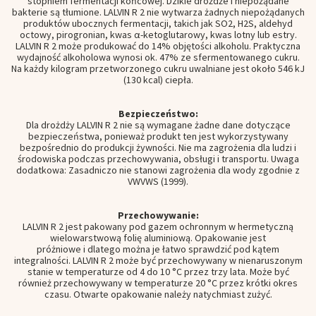
stopniem fermentacji końcowej. Dzikie drożdże i niepożądane
bakterie są tłumione. LALVIN R 2 nie wytwarza żadnych niepożądanych
produktów ubocznych fermentacji, takich jak SO2, H2S, aldehyd
octowy, pirogronian, kwas α-ketoglutarowy, kwas lotny lub estry.
LALVIN R 2 może produkować do 14% objętości alkoholu. Praktyczna
wydajność alkoholowa wynosi ok. 47% ze sfermentowanego cukru.
Na każdy kilogram przetworzonego cukru uwalniane jest około 546 kJ
(130 kcal) ciepła.
Bezpieczeństwo:
Dla drożdży LALVIN R 2 nie są wymagane żadne dane dotyczące
bezpieczeństwa, ponieważ produkt ten jest wykorzystywany
bezpośrednio do produkcji żywności. Nie ma zagrożenia dla ludzi i
środowiska podczas przechowywania, obsługi i transportu. Uwaga
dodatkowa: Zasadniczo nie stanowi zagrożenia dla wody zgodnie z
VWVWS (1999).
Przechowywanie:
LALVIN R 2 jest pakowany pod gazem ochronnym w hermetyczną
wielowarstwową folię aluminiową. Opakowanie jest
próżniowe i dlatego można je łatwo sprawdzić pod kątem
integralności. LALVIN R 2 może być przechowywany w nienaruszonym
stanie w temperaturze od 4 do 10 °C przez trzy lata. Może być
również przechowywany w temperaturze 20 °C przez krótki okres
czasu. Otwarte opakowanie należy natychmiast zużyć.