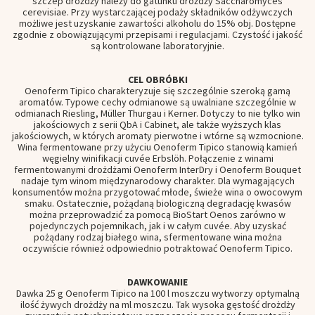
szczep drożdży należy do gatunku drożdży Saccharomyces
cerevisiae. Przy wystarczającej podaży składników odżywczych
możliwe jest uzyskanie zawartości alkoholu do 15% obj. Dostępne
zgodnie z obowiązującymi przepisami i regulacjami. Czystość i jakość
są kontrolowane laboratoryjnie.
CEL OBRÓBKI
Oenoferm Tipico charakteryzuje się szczególnie szeroką gamą
aromatów. Typowe cechy odmianowe są uwalniane szczególnie w
odmianach Riesling, Müller Thurgau i Kerner. Dotyczy to nie tylko win
jakościowych z serii QbA i Cabinet, ale także wyższych klas
jakościowych, w których aromaty pierwotne i wtórne są wzmocnione.
Wina fermentowane przy użyciu Oenoferm Tipico stanowią kamień
węgielny winifikacji cuvée Erbslöh. Połączenie z winami
fermentowanymi drożdżami Oenoferm InterDry i Oenoferm Bouquet
nadaje tym winom międzynarodowy charakter. Dla wymagających
konsumentów można przygotować młode, świeże wina o owocowym
smaku. Ostatecznie, pożądaną biologiczną degradację kwasów
można przeprowadzić za pomocą BioStart Oenos zarówno w
pojedynczych pojemnikach, jak i w całym cuvée. Aby uzyskać
pożądany rodzaj białego wina, sfermentowane wina można
oczywiście również odpowiednio potraktować Oenoferm Tipico.
DAWKOWANIE
Dawka 25 g Oenoferm Tipico na 100 l moszczu wytworzy optymalną
ilość żywych drożdży na ml moszczu. Tak wysoka gęstość drożdży