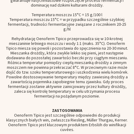
gwarantuje natychmiastowe rozpoczęcie procesu fermentacji i
dominację nad dzikimi kulturami drożdży.
Temperatura moszczu 15°C = 15 g/100 l
Temperatura moszczu 15°C = w przypadku szczególnie szybkiej
fermentacji, trudności fermentacyjne związane z rocznikiem 20-25
g/hl
Rehydratację Oenoferm Tipico przeprowadza się w 10-krotnej
mieszaninie letniego moszczu i wody 1:1 (maks. 35°C). Oenoferm
Tipico miesza się powoli i pozostawia do spęcznienia na 20-30 minut.
Mieszanka drożdży, która zwykle lekko się pieni, jest następnie
dodawana do pozostałej zawartości beczki przy ciągłym mieszaniu.
Różnica temperatur pomiędzy ciepłą mieszanką drożdży a zimnym
moszczem nie powinna przekraczać 8°C. W przeciwnym razie może
dojść do tzw. szoku temperaturowego i uszkodzenia wielu komórek.
Powolne dostosowywanie temperatury między zawiesiną drożdży a
zawartością pojemnika zapobiegnie temu zjawisku. Gdy proces
fermentacji zostanie aktywnie zainicjowany przez kultury drożdży,
zaleca się kontrolę temperatury w celu utrzymania procesu
fermentacji na pożądanym poziomie.
ZASTOSOWANIA
Oenoferm Tipico jest szczególnie odpowiedni do produkcji
klasycznych białych win, zwłaszcza Riesling, Müller Thurgau, Kerner.
Oenoferm Tipico jest kluczowym produktem Erbslöh do winifikacji
cuvées.