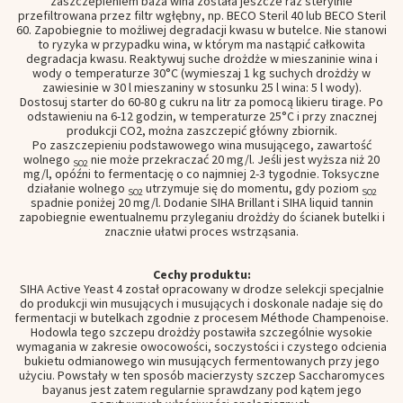
zaszczepieniem baza wina została jeszcze raz sterylnie
przefiltrowana przez filtr wgłębny, np. BECO Steril 40 lub BECO Steril
60. Zapobiegnie to możliwej degradacji kwasu w butelce. Nie stanowi
to ryzyka w przypadku wina, w którym ma nastąpić całkowita
degradacja kwasu. Reaktywuj suche drożdże w mieszaninie wina i
wody o temperaturze 30°C (wymieszaj 1 kg suchych drożdży w
zawiesinie w 30 l mieszaniny w stosunku 25 l wina: 5 l wody).
Dostosuj starter do 60-80 g cukru na litr za pomocą likieru tirage. Po
odstawieniu na 6-12 godzin, w temperaturze 25°C i przy znacznej
produkcji CO2, można zaszczepić główny zbiornik.
Po zaszczepieniu podstawowego wina musującego, zawartość
wolnego
nie może przekraczać 20 mg/l. Jeśli jest wyższa niż 20
SO2
mg/l, opóźni to fermentację o co najmniej 2-3 tygodnie. Toksyczne
działanie wolnego
utrzymuje się do momentu, gdy poziom
SO2
SO2
spadnie poniżej 20 mg/l. Dodanie SIHA Brillant i SIHA liquid tannin
zapobiegnie ewentualnemu przyleganiu drożdży do ścianek butelki i
znacznie ułatwi proces wstrząsania.
Cechy produktu:
SIHA Active Yeast 4 został opracowany w drodze selekcji specjalnie
do produkcji win musujących i musujących i doskonale nadaje się do
fermentacji w butelkach zgodnie z procesem Méthode Champenoise.
Hodowla tego szczepu drożdży postawiła szczególnie wysokie
wymagania w zakresie owocowości, soczystości i czystego odcienia
bukietu odmianowego win musujących fermentowanych przy jego
użyciu. Powstały w ten sposób macierzysty szczep Saccharomyces
bayanus jest zatem regularnie sprawdzany pod kątem jego