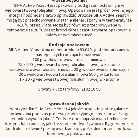
Przechowywanie:
SIHA Active Yeast 4 jest pakowany pod gazem ochronnym w
wielowarstwową folię aluminiową. Opakowanie jest próżniowe, a jego
integralność można łatwo sprawdzić. Drożdże SIHA Active Yeast 4
mogą być przechowywane w stanie nienaruszonym w temperaturze
4-10°C przez 3 lata. Mogą być również przechowywane w
temperaturze 20 °C przez krótki okres czasu. Otwarte opakowanie
należy natychmiast zużyć.
Rodzaje opakowań:
SIHA Active Yeast 4 ma numer artykułu 93.040 i jest dostarczany w
następujących rodzajach opakowań:
100 g wielowarstwowa folia aluminiowa.
25 x 100 g wielowarstwowej folii aluminiowej w kartonie
wielowarstwowa folia aluminiowa 500 g w opakowaniu zbiorczym
20 x wielowarstwowa folia aluminiowa 500 g w kartonie
1 x 10 kg wielowarstwowej folii aluminiowej w kartonie
Główny klucz taryfowy: 2102 10 90
Sprawdzona jakość:
W przypadku SIHA Active Yeast 4 jakość produktu jest regularnie
sprawdzana podczas procesu produkcyjnego, aby zapewnić jego
jednolitą wysoką jakość. Testy te obejmują zarówno techniczne
kryteria funkcjonalne, jak i bezpieczeństwo żywności. Rygorystyczne
kontrole są również przeprowadzane bezpośrednio przed i podczas
końcowego pakowania.