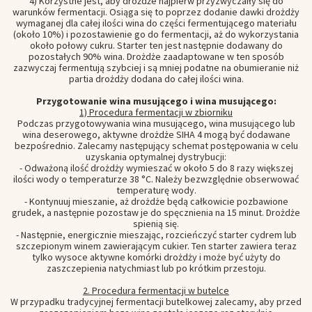
4) Korzystne jest, aby drożdże najpierw przyzwyczaiły się do
warunków fermentacji. Osiąga się to poprzez dodanie dawki drożdży
wymaganej dla całej ilości wina do części fermentującego materiału
(około 10%) i pozostawienie go do fermentacji, aż do wykorzystania
około połowy cukru. Starter ten jest następnie dodawany do
pozostałych 90% wina. Drożdże zaadaptowane w ten sposób
zazwyczaj fermentują szybciej i są mniej podatne na obumieranie niż
partia drożdży dodana do całej ilości wina.
Przygotowanie wina musującego i wina musującego:
1) Procedura fermentacji w zbiorniku
Podczas przygotowywania wina musującego, wina musującego lub
wina deserowego, aktywne drożdże SIHA 4 mogą być dodawane
bezpośrednio. Zalecamy następujący schemat postępowania w celu
uzyskania optymalnej dystrybucji:
- Odważoną ilość drożdży wymieszać w około 5 do 8 razy większej
ilości wody o temperaturze 38 °C. Należy bezwzględnie obserwować
temperaturę wody.
- Kontynuuj mieszanie, aż drożdże będą całkowicie pozbawione
grudek, a następnie pozostaw je do spęcznienia na 15 minut. Drożdże
spienią się.
- Następnie, energicznie mieszając, rozcieńczyć starter cydrem lub
szczepionym winem zawierającym cukier. Ten starter zawiera teraz
tylko wysoce aktywne komórki drożdży i może być użyty do
zaszczepienia natychmiast lub po krótkim przestoju.
2. Procedura fermentacji w butelce
W przypadku tradycyjnej fermentacji butelkowej zalecamy, aby przed