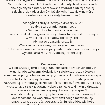
w zbiornikach, jak i do fermentacji w butelkach przy użyciu procesu
"Méthode traditionelle". Drożdże o doskonałych właściwościach
enologicznych zostały opracowane w drodze stałej selekcji
szlachetnej. Nadają się również do wykańczania win, które
przedwcześnie przestały fermentować.
Szczególne zalety aktywnych drożdży SIHA 4:
- Szybki start drugiej fermentacji.
- Bardzo dobra fermentacja na zimno.
- Tworzenie delikatnego musującego bukietu przy jednoczesnym
wzmocnieniu aromatów odmiany i linii.
- Płynne wytrząsanie drożdży.
- Tworzenie delikatnego musującego mousseux.
- Dobre właściwości również w przypadku nadmiernej fermentacji i
wykańczania win z zatrzymaną fermentacją.
Zastosowanie:
W celu szybkiej fermentacji i stłumienia niepożądanych obcych
organizmów zalecamy dodanie jak największej liczby żywych
komórek. W przypadku win musujących należy dodatkowo zaszczepić
około 1 miliona żywych komórek. Podczas fermentacji wina z
zatrzymaną fermentacją, liczba komórek musi być dwa do trzech razy
większa, aby uzyskać pewne wykończenie. W takim winie drożdże
zazwyczaj nie namnażają się już w znaczący sposób.
Poniższe dane dotyczące użytej ilości są przybliżone i powinny być
dostosowane do warunków fermentującego materiału, tj.
temperatury, obecności pozostałości fungicydów, wielkości