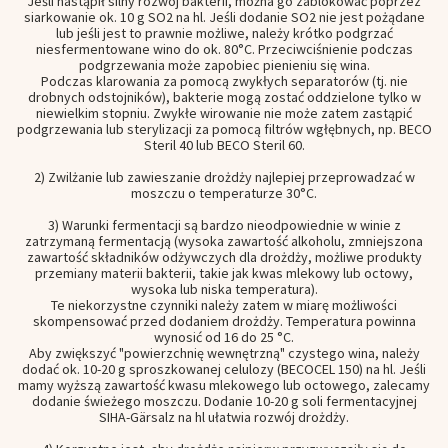
Jeśli nastąpił silny rozwój bakterii, można go zablokować poprzez
siarkowanie ok. 10 g SO2 na hl. Jeśli dodanie SO2 nie jest pożądane
lub jeśli jest to prawnie możliwe, należy krótko podgrzać
niesfermentowane wino do ok. 80°C. Przeciwciśnienie podczas
podgrzewania może zapobiec pienieniu się wina.
Podczas klarowania za pomocą zwykłych separatorów (tj. nie
drobnych odstojników), bakterie mogą zostać oddzielone tylko w
niewielkim stopniu. Zwykłe wirowanie nie może zatem zastąpić
podgrzewania lub sterylizacji za pomocą filtrów wgłębnych, np. BECO
Steril 40 lub BECO Steril 60.
2) Zwilżanie lub zawieszanie drożdży najlepiej przeprowadzać w
moszczu o temperaturze 30°C.
3) Warunki fermentacji są bardzo nieodpowiednie w winie z
zatrzymaną fermentacją (wysoka zawartość alkoholu, zmniejszona
zawartość składników odżywczych dla drożdży, możliwe produkty
przemiany materii bakterii, takie jak kwas mlekowy lub octowy,
wysoka lub niska temperatura).
Te niekorzystne czynniki należy zatem w miarę możliwości
skompensować przed dodaniem drożdży. Temperatura powinna
wynosić od 16 do 25 °C.
Aby zwiększyć "powierzchnię wewnętrzną" czystego wina, należy
dodać ok. 10-20 g sproszkowanej celulozy (BECOCEL 150) na hl. Jeśli
mamy wyższą zawartość kwasu mlekowego lub octowego, zalecamy
dodanie świeżego moszczu. Dodanie 10-20 g soli fermentacyjnej
SIHA-Gärsalz na hl ułatwia rozwój drożdży.