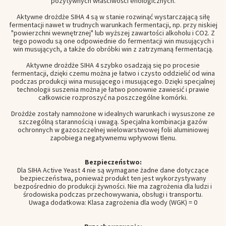
pozytywnych właściwości enologicznych.
Aktywne drożdże SIHA 4 są w stanie rozwinąć wystarczającą siłę
fermentacji nawet w trudnych warunkach fermentacji, np. przy niskiej
"powierzchni wewnętrznej" lub wyższej zawartości alkoholu i CO2. Z
tego powodu są one odpowiednie do fermentacji win musujących i
win musujących, a także do obróbki win z zatrzymaną fermentacją.
Aktywne drożdże SIHA 4 szybko osadzają się po procesie
fermentacji, dzięki czemu można je łatwo i czysto oddzielić od wina
podczas produkcji wina musującego i musującego. Dzięki specjalnej
technologii suszenia można je łatwo ponownie zawiesić i prawie
całkowicie rozproszyć na poszczególne komórki.
Drożdże zostały namnożone w idealnych warunkach i wysuszone ze
szczególną starannością i uwagą. Specjalna kombinacja gazów
ochronnych w gazoszczelnej wielowarstwowej folii aluminiowej
zapobiega negatywnemu wpływowi tlenu.
Bezpieczeństwo:
Dla SIHA Active Yeast 4 nie są wymagane żadne dane dotyczące
bezpieczeństwa, ponieważ produkt ten jest wykorzystywany
bezpośrednio do produkcji żywności. Nie ma zagrożenia dla ludzi i
środowiska podczas przechowywania, obsługi i transportu.
Uwaga dodatkowa: Klasa zagrożenia dla wody (WGK) = 0