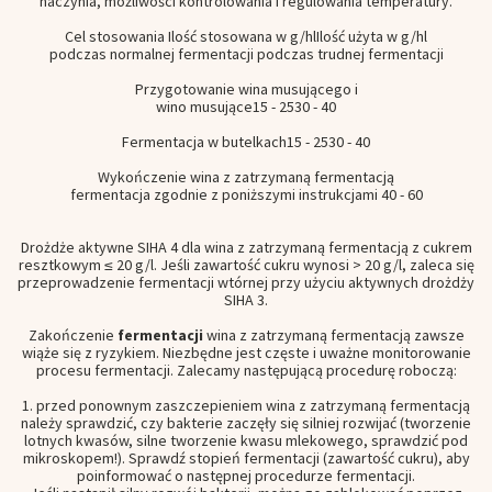
naczynia, możliwości kontrolowania i regulowania temperatury.
Cel stosowania Ilość stosowana w g/hlIlość użyta w g/hl
podczas normalnej fermentacji podczas trudnej fermentacji
Przygotowanie wina musującego i
wino musujące15 - 2530 - 40
Fermentacja w butelkach15 - 2530 - 40
Wykończenie wina z zatrzymaną fermentacją
fermentacja zgodnie z poniższymi instrukcjami 40 - 60
Drożdże aktywne SIHA 4 dla wina z zatrzymaną fermentacją z cukrem
resztkowym ≤ 20 g/l. Jeśli zawartość cukru wynosi > 20 g/l, zaleca się
przeprowadzenie fermentacji wtórnej przy użyciu aktywnych drożdży
SIHA 3.
Zakończenie
fermentacji
wina z zatrzymaną fermentacją zawsze
wiąże się z ryzykiem. Niezbędne jest częste i uważne monitorowanie
procesu fermentacji. Zalecamy następującą procedurę roboczą:
1. przed ponownym zaszczepieniem wina z zatrzymaną fermentacją
należy sprawdzić, czy bakterie zaczęły się silniej rozwijać (tworzenie
lotnych kwasów, silne tworzenie kwasu mlekowego, sprawdzić pod
mikroskopem!). Sprawdź stopień fermentacji (zawartość cukru), aby
poinformować o następnej procedurze fermentacji.