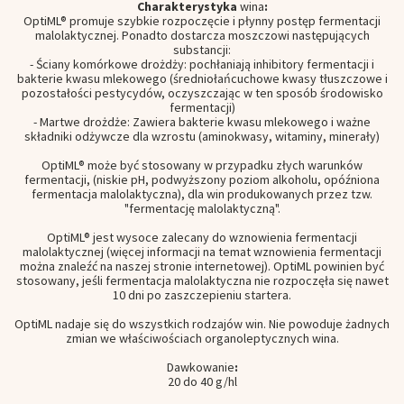
Charakterystyka
wina
:
OptiML® promuje szybkie rozpoczęcie i płynny postęp fermentacji
malolaktycznej. Ponadto dostarcza moszczowi następujących
substancji:
- Ściany komórkowe drożdży: pochłaniają inhibitory fermentacji i
bakterie kwasu mlekowego (średniołańcuchowe kwasy tłuszczowe i
pozostałości pestycydów, oczyszczając w ten sposób środowisko
fermentacji)
- Martwe drożdże: Zawiera bakterie kwasu mlekowego i ważne
składniki odżywcze dla wzrostu (aminokwasy, witaminy, minerały)
OptiML® może być stosowany w przypadku złych warunków
fermentacji, (niskie pH, podwyższony poziom alkoholu, opóźniona
fermentacja malolaktyczna), dla win produkowanych przez tzw.
"fermentację malolaktyczną".
OptiML® jest wysoce zalecany do wznowienia fermentacji
malolaktycznej (więcej informacji na temat wznowienia fermentacji
można znaleźć na naszej stronie internetowej). OptiML powinien być
stosowany, jeśli fermentacja malolaktyczna nie rozpoczęła się nawet
10 dni po zaszczepieniu startera.
OptiML nadaje się do wszystkich rodzajów win. Nie powoduje żadnych
zmian we właściwościach organoleptycznych wina.
Dawkowanie
:
20 do 40 g/hl