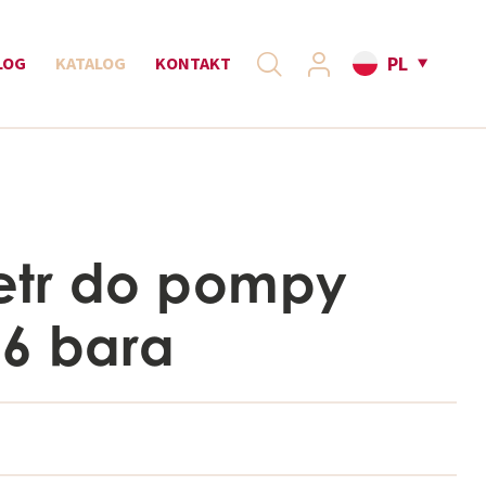
PL
LOG
KATALOG
KONTAKT
tr do pompy
,6 bara