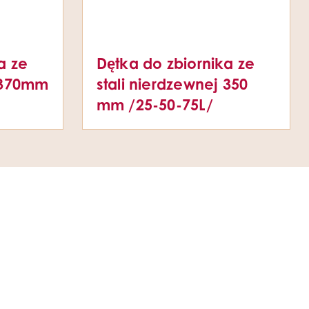
a ze
Dętka do zbiornika ze
j 370mm
stali nierdzewnej 350
mm /25-50-75L/