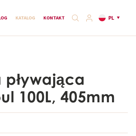
PL
LOG
KATALOG
KONTAKT
 pływająca
oul 100L, 405mm