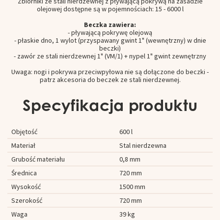
Zbiorniki ze stali nierdzewnej z pływającą pokrywą na zasadzie
olejowej dostępne są w pojemnościach: 15 - 6000 l
Beczka zawiera:
- pływającą pokrywę olejową
- płaskie dno, 1 wylot (przyspawany gwint 1" (wewnętrzny) w dnie
beczki)
- zawór ze stali nierdzewnej 1" (VM/1) + nypel 1" gwint zewnętrzny
Uwaga: nogi i pokrywa przeciwpyłowa nie są dołączone do beczki -
patrz akcesoria do beczek ze stali nierdzewnej.
Specyfikacja produktu
Objętość
600 l
Materiał
Stal nierdzewna
Grubość materiału
0,8 mm
Średnica
720 mm
Wysokość
1500 mm
Szerokość
720 mm
Waga
39 kg