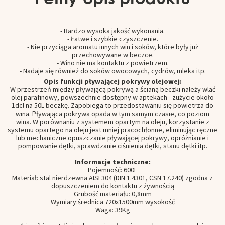
- Bardzo wysoka jakość wykonania.
- Łatwe i szybkie czyszczenie.
- Nie przyciąga aromatu innych win i soków, które były już
przechowywane w beczce.
- Wino nie ma kontaktu z powietrzem.
- Nadaje się również do soków owocowych, cydrów, mleka itp.
Opis funkcji pływającej pokrywy olejowej:
W przestrzeń między pływającą pokrywą a ścianą beczki należy wlać
olej parafinowy, powszechnie dostępny w aptekach - zużycie około
1dcl na 50L beczkę. Zapobiega to przedostawaniu się powietrza do
wina. Pływająca pokrywa opada w tym samym czasie, co poziom
wina. W porównaniu z systemem opartym na oleju, korzystanie z
systemu opartego na oleju jest mniej pracochłonne, eliminując ręczne
lub mechaniczne opuszczanie pływającej pokrywy, opróżnianie i
pompowanie dętki, sprawdzanie ciśnienia dętki, stanu dętki itp.
Informacje techniczne:
Pojemność: 600L
Materiał: stal nierdzewna AISI 304 (DIN 1.4301, CSN 17.240) zgodna z
dopuszczeniem do kontaktu z żywnością
Grubość materiału: 0,8mm
Wymiary:
średnica 720x1500mm wysokość
Waga: 39Kg