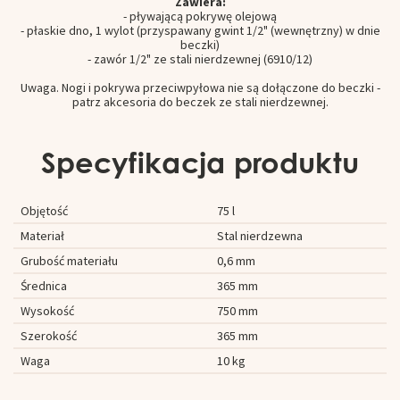
Zawiera:
- pływającą pokrywę olejową
- płaskie dno, 1 wylot (przyspawany gwint 1/2" (wewnętrzny) w dnie
beczki)
- zawór 1/2" ze stali nierdzewnej (6910/12)
Uwaga. Nogi i pokrywa przeciwpyłowa nie są dołączone do beczki -
patrz akcesoria do beczek ze stali nierdzewnej.
Specyfikacja produktu
Objętość
75 l
Materiał
Stal nierdzewna
Grubość materiału
0,6 mm
Średnica
365 mm
Wysokość
750 mm
Szerokość
365 mm
Waga
10 kg