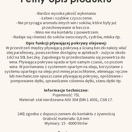
- Bardzo wysoka jakość wykonania.
- Łatwe i szybkie czyszczenie.
- Nie przyciąga aromatu innych win i soków, które były już
przechowywane w beczce.
- Wino nie ma kontaktu z powietrzem.
- Nadaje się również do soków owocowych, cydrów, mleka itp.
Opis funkcji pływającej pokrywy olejowej:
W przestrzeń między pływającą pokrywą a ścianą beczki należy wlać
olej parafinowy, powszechnie dostępny w aptekach - zużycie około
1dcl na 50L beczkę. Zapobiega to przedostawaniu się powietrza do
wina. Pływająca pokrywa opada w tym samym czasie, co poziom
wina. W porównaniu z systemem opartym na oleju, korzystanie z
systemu opartego na oleju jest mniej pracochłonne, eliminując ręczne
lub mechaniczne opuszczanie pływającej pokrywy, opróżnianie i
pompowanie dętki, sprawdzanie ciśnienia dętki, stanu dętki itp.
Informacje techniczne:
Pojemność: 75L
Materiał: stal nierdzewna AISI 304 (DIN 1.4301, CSN 17.
240) zgodna z dopuszczeniem do kontaktu z żywnością
Grubość materiału: 0,6 mm
Wymiary: 15 - 6000 litrów