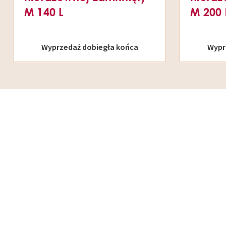
M 140 L
M 200 
Wyprzedaż dobiegła końca
Wypr