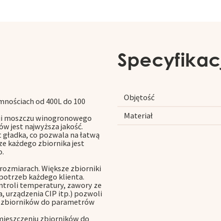
Specyfikac
Objętość
emnościach od 400L do 100
Materiał
acji moszczu winogronowego
w jest najwyższa jakość.
t gładka, co pozwala na łatwą
rze każdego zbiornika jest
o.
rozmiarach. Większe zbiorniki
potrzeb każdego klienta.
troli temperatury, zawory ze
a, urządzenia CIP itp.) pozwoli
e zbiorników do parametrów
mieszczeniu zbiorników do