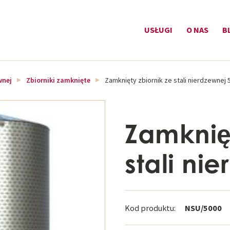
USŁUGI
O NAS
B
wnej
Zbiorniki zamknięte
Zamknięty zbiornik ze stali nierdzewnej 
Zamknięt
stali ni
Kod produktu:
NSU/5000