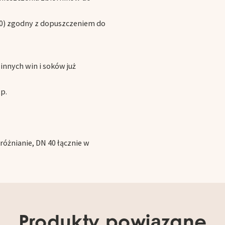
.240) zgodny z dopuszczeniem do
innych win i soków już
p.
óżnianie, DN 40 łącznie w
Produkty powiązane