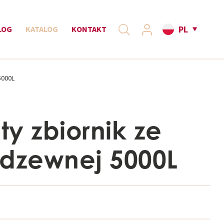
PL
LOG
KATALOG
KONTAKT
5000L
y zbiornik ze
erdzewnej 5000L