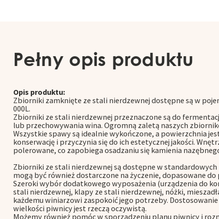
Pełny opis produktu
Opis produktu:
Zbiorniki zamknięte ze stali nierdzewnej dostępne są w poj
000L.
Zbiorniki ze stali nierdzewnej przeznaczone są do ferment
lub przechowywania wina. Ogromną zaletą naszych zbiornikó
Wszystkie spawy są idealnie wykończone, a powierzchnia jes
konserwację i przyczynia się do ich estetycznej jakości. Wnęt
polerowane, co zapobiega osadzaniu się kamienia nazębneg
Zbiorniki ze stali nierdzewnej są dostępne w standardowych 
mogą być również dostarczone na życzenie, dopasowane do 
Szeroki wybór dodatkowego wyposażenia (urządzenia do kon
stali nierdzewnej, klapy ze stali nierdzewnej, nóżki, mieszadł
każdemu winiarzowi zaspokoić jego potrzeby. Dostosowani
wielkości piwnicy jest rzeczą oczywistą.
Możemy również pomóc w sporządzeniu planu piwnicy i roz