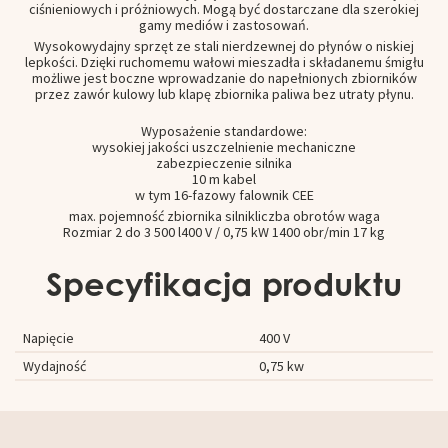
ciśnieniowych i próżniowych. Mogą być dostarczane dla szerokiej
gamy mediów i zastosowań.
Wysokowydajny sprzęt ze stali nierdzewnej do płynów o niskiej
lepkości. Dzięki ruchomemu wałowi mieszadła i składanemu śmigłu
możliwe jest boczne wprowadzanie do napełnionych zbiorników
przez zawór kulowy lub klapę zbiornika paliwa bez utraty płynu.
Wyposażenie standardowe:
wysokiej jakości uszczelnienie mechaniczne
zabezpieczenie silnika
10 m kabel
w tym 16-fazowy falownik CEE
max. pojemność zbiornika silnikliczba obrotów waga
Rozmiar 2 do 3 500 l400 V / 0,75 kW 1400 obr/min 17 kg
Specyfikacja produktu
Napięcie
400 V
Wydajność
0,75 kw