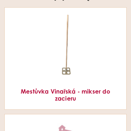
Mestůvka Vinařská - mikser do
zacieru