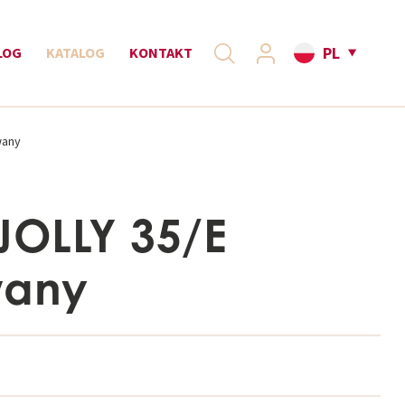
PL
LOG
KATALOG
KONTAKT
wany
JOLLY 35/E
wany