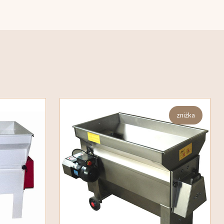
zniżka