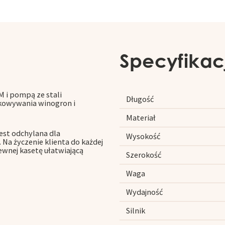
Specyfikac
M i pompą ze stali
Długość
łkowywania winogron i
Materiał
est odchylana dla
Wysokość
 Na życzenie klienta do każdej
wnej kasetę ułatwiającą
Szerokość
Waga
Wydajność
Silnik