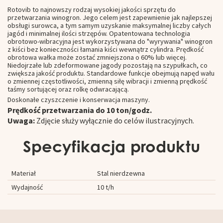
Rotovib to najnowszy rodzaj wysokiej jakości sprzętu do
przetwarzania winogron. Jego celem jest zapewnienie jak najlepszej
obsługi surowca, a tym samym uzyskanie maksymalnej liczby całych
jagód i minimalnej ilości strzępów. Opatentowana technologia
obrotowo-wibracyjna jest wykorzystywana do "wyrywania" winogron
z kiści bez konieczności łamania kiści wewnątrz cylindra. Prędkość
obrotowa wałka może zostać zmniejszona o 60% lub więcej.
Niedojrzałe lub zdeformowane jagody pozostają na szypułkach, co
zwiększa jakość produktu. Standardowe funkcje obejmują napęd wału
o zmiennej częstotliwości, zmienną siłę wibracji i zmienną prędkość
taśmy sortującej oraz rolkę odwracającą.
Doskonałe czyszczenie i konserwacja maszyny.
Prędkość przetwarzania do 10 ton/godz.
Uwaga:
Zdjęcie służy wyłącznie do celów ilustracyjnych.
Specyfikacja produktu
Materiał
Stal nierdzewna
Wydajność
10 t/h