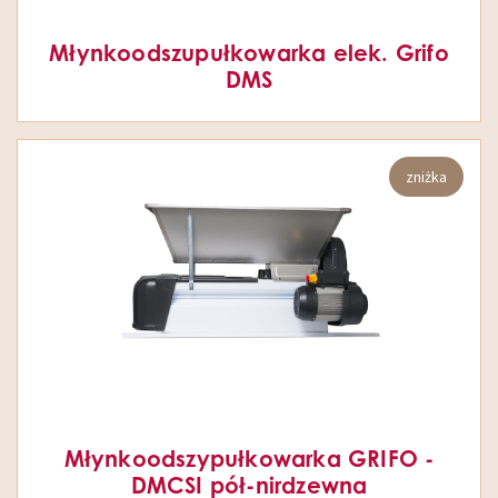
Młynkoodszupułkowarka elek. Grifo
DMS
zniżka
Młynkoodszypułkowarka GRIFO -
DMCSI pół-nirdzewna