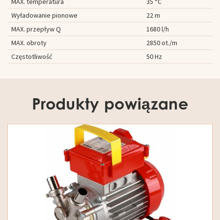
MAX. temperatura
35 °C
Wyładowanie pionowe
22 m
MAX. przepływ Q
1680 l/h
MAX. obroty
2850 ot./m
Częstotliwość
50 Hz
Produkty powiązane