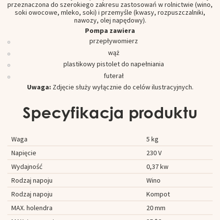
przeznaczona do szerokiego zakresu zastosowań w rolnictwie (wino,
soki owocowe, mleko, soki) i przemyśle (kwasy, rozpuszczalniki,
nawozy, olej napędowy).
Pompa zawiera
przepływomierz
wąż
plastikowy pistolet do napełniania
futerał
Uwaga:
Zdjęcie służy wyłącznie do celów ilustracyjnych.
Specyfikacja produktu
Waga
5 kg
Napięcie
230 V
Wydajność
0,37 kw
Rodzaj napoju
Wino
Rodzaj napoju
Kompot
MAX. holendra
20 mm