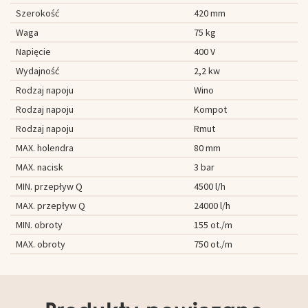
Szerokość
420 mm
Waga
75 kg
Napięcie
400 V
Wydajność
2,2 kw
Rodzaj napoju
Wino
Rodzaj napoju
Kompot
Rodzaj napoju
Rmut
MAX. holendra
80 mm
MAX. nacisk
3 bar
MIN. przepływ Q
4500 l/h
MAX. przepływ Q
24000 l/h
MIN. obroty
155 ot./m
MAX. obroty
750 ot./m