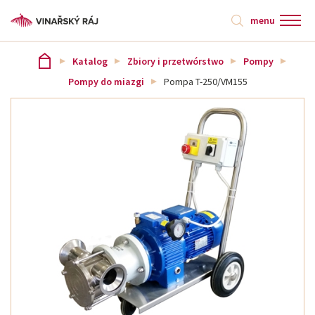
menu
Katalog
Zbiory i przetwórstwo
Pompy
Pompy do miazgi
Pompa T-250/VM155