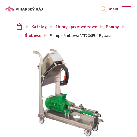
menu
Katalog
Zbiory i przetwórstwo
Pompy
Śrubowe
Pompa śrubowa "AT200FU" Bypass