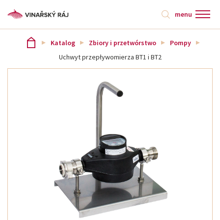
menu
Katalog
Zbiory i przetwórstwo
Pompy
Uchwyt przepływomierza BT1 i BT2