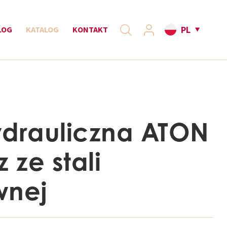
PL
LOG
KATALOG
KONTAKT
ydrauliczna ATON
 ze stali
wnej