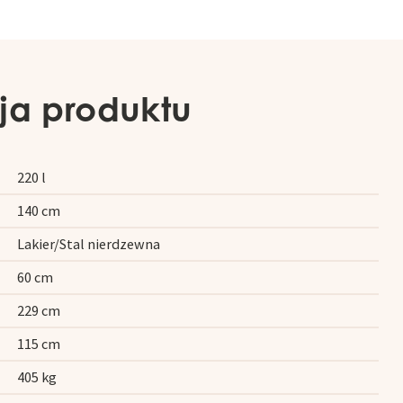
ja produktu
220 l
140 cm
Lakier/Stal nierdzewna
60 cm
229 cm
115 cm
405 kg