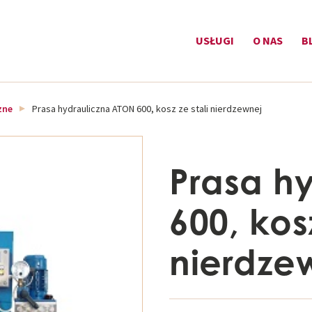
USŁUGI
O NAS
B
zne
Prasa hydrauliczna ATON 600, kosz ze stali nierdzewnej
Prasa h
600, kosz
nierdze