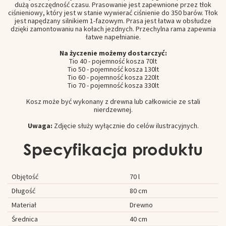
dużą oszczędność czasu. Prasowanie jest zapewnione przez tłok
ciśnieniowy, który jest w stanie wywierać ciśnienie do 350 barów. Tłok
jest napędzany silnikiem 1-fazowym. Prasa jest łatwa w obsłudze
dzięki zamontowaniu na kołach jezdnych. Przechylna rama zapewnia
łatwe napełnianie.
Na życzenie możemy dostarczyć:
Tio 40 - pojemność kosza 70lt
Tio 50 - pojemność kosza 130lt
Tio 60 - pojemność kosza 220lt
Tio 70 - pojemność kosza 330lt
Kosz może być wykonany z drewna lub całkowicie ze stali
nierdzewnej.
Uwaga:
Zdjęcie służy wyłącznie do celów ilustracyjnych.
Specyfikacja produktu
Objętość
70 l
Długość
80 cm
Materiał
Drewno
Średnica
40 cm