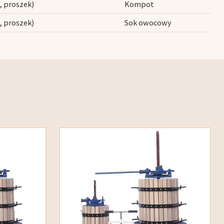
, proszek)
Kompot
, proszek)
Sok owocowy