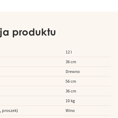
ja produktu
12 l
36 cm
Drewno
56 cm
36 cm
10 kg
, proszek)
Wino