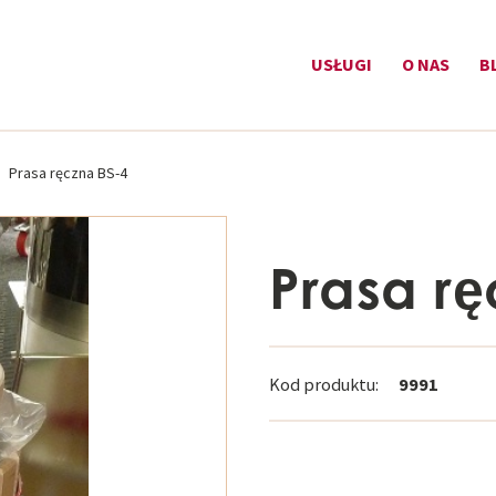
USŁUGI
O NAS
B
Prasa ręczna BS-4
Prasa rę
Kod produktu:
9991