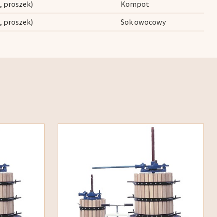
, proszek)
Kompot
, proszek)
Sok owocowy