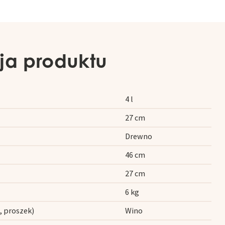
ja produktu
4 l
27 cm
Drewno
46 cm
27 cm
6 kg
, proszek)
Wino