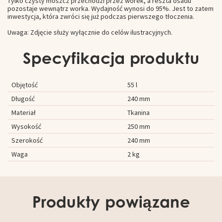
Tylko czysty moszcz przechodzi przez worek, a reszta osadu
pozostaje wewnątrz worka. Wydajność wynosi do 95%. Jest to zatem
inwestycja, która zwróci się już podczas pierwszego tłoczenia.
Uwaga: Zdjęcie służy wyłącznie do celów ilustracyjnych.
Specyfikacja produktu
Objętość
55 l
Długość
240 mm
Materiał
Tkanina
Wysokość
250 mm
Szerokość
240 mm
Waga
2 kg
Produkty powiązane