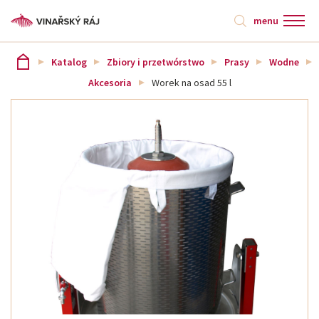
menu
Katalog
Zbiory i przetwórstwo
Prasy
Wodne
Akcesoria
Worek na osad 55 l