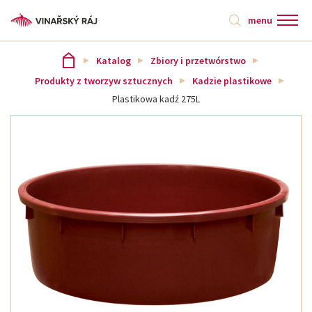
menu
Katalog
Zbiory i przetwórstwo
Produkty z tworzyw sztucznych
Kadzie plastikowe
Plastikowa kadź 275L