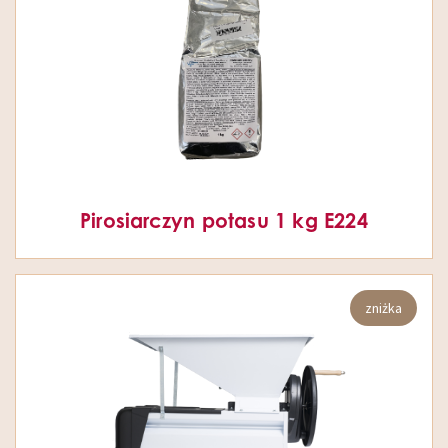
Pirosiarczyn potasu 1 kg E224
zniżka