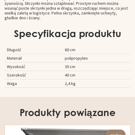
żywnością. Skrzynki można sztaplować. Prostym ruchem można
wsunąć puste skrzynki jedna w drugą, oszczędzając miejsce, co jest
wielką zaletą w logistyce. Pełna skrzynka, zamknięte uchwyty,
gładkie dno i ściany.
Specyfikacja produktu
Długość
60 cm
Materiał
polipropylen
Wysokość
30 cm
Szerokość
40 cm
Waga
2,4 kg
Produkty powiązane
zniżka