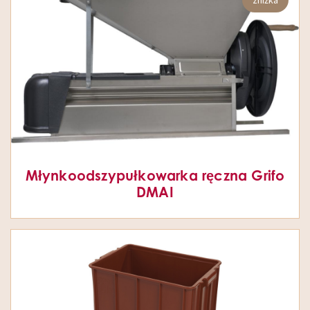
Młynkoodszypułkowarka ręczna Grifo
DMAI