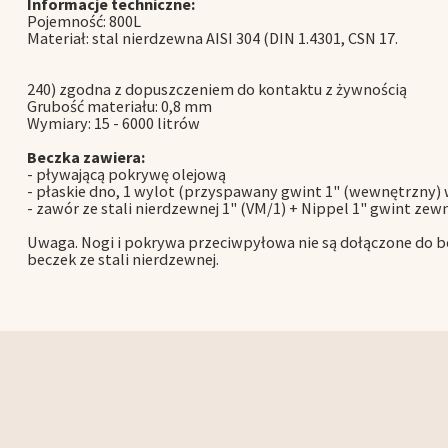
Informacje techniczne:
Pojemność: 800L
Materiał: stal nierdzewna AISI 304 (DIN 1.4301, CSN 17.
240) zgodna z dopuszczeniem do kontaktu z żywnością
Grubość materiału: 0,8 mm
Wymiary: 15 - 6000 litrów
Beczka zawiera:
- pływającą pokrywę olejową
- płaskie dno, 1 wylot (przyspawany gwint 1" (wewnętrzny) 
- zawór ze stali nierdzewnej 1" (VM/1) + Nippel 1" gwint zew
Uwaga. Nogi i pokrywa przeciwpyłowa nie są dołączone do be
beczek ze stali nierdzewnej.