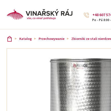
+48 607 57
Po - Pá 8:00 
Katalog
Przechowywanie
Zbiorniki ze stali nierdze