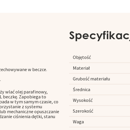
Specyfikac
Objętość
Materiał
przechowywane w beczce.
Grubość materiału
.
Średnica
y wlać olej parafinowy,
L beczkę. Zapobiega to
Wysokość
opada w tym samym czasie, co
orzystanie z systemu
Szerokość
e lub mechaniczne opuszczanie
anie ciśnienia dętki, stanu
Waga