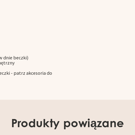
w dnie beczki)
nętrzny
czki - patrz akcesoria do
Produkty powiązane