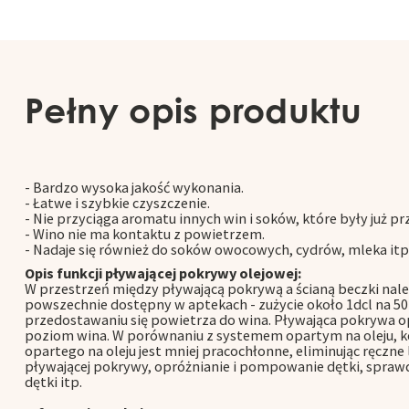
Pełny opis produktu
- Bardzo wysoka jakość wykonania.
- Łatwe i szybkie czyszczenie.
- Nie przyciąga aromatu innych win i soków, które były już 
- Wino nie ma kontaktu z powietrzem.
- Nadaje się również do soków owocowych, cydrów, mleka itp
Opis funkcji pływającej pokrywy olejowej:
W przestrzeń między pływającą pokrywą a ścianą beczki należ
powszechnie dostępny w aptekach - zużycie około 1dcl na 50
przedostawaniu się powietrza do wina. Pływająca pokrywa 
poziom wina. W porównaniu z systemem opartym na oleju, k
opartego na oleju jest mniej pracochłonne, eliminując ręczn
pływającej pokrywy, opróżnianie i pompowanie dętki, sprawdz
dętki itp.