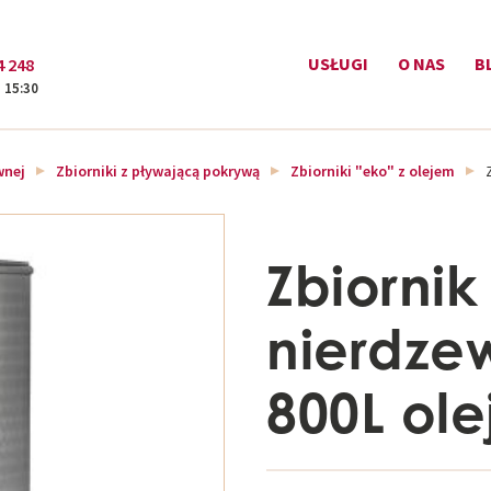
USŁUGI
O NAS
B
4 248
- 15:30
wnej
Zbiorniki z pływającą pokrywą
Zbiorniki "eko" z olejem
Zbiornik 
nierdze
800L ole