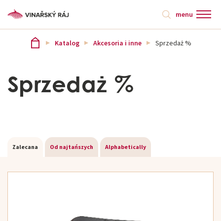
menu
Katalog
Akcesoria i inne
Sprzedaż %
Sprzedaż %
Zalecana
Od najtańszych
Alphabetically