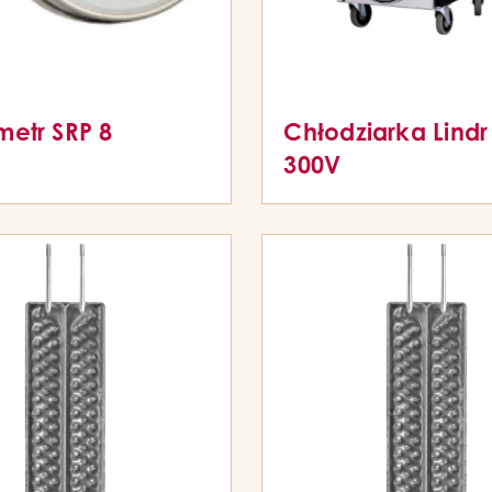
etr SRP 8
Chłodziarka Lind
300V