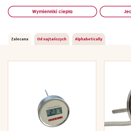
Wymienniki ciepła
Jed
Zalecana
Od najtańszych
Alphabetically