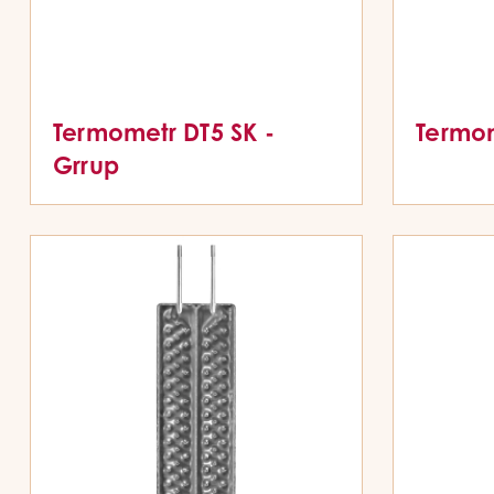
Termometr DT5 SK -
Termom
Grrup