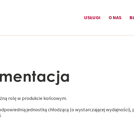
USŁUGI
O NAS
B
rmentacja
żną rolę w produkcie końcowym.
 odpowiednią jednostką chłodzącą (o wystarczającej wydajności),
.