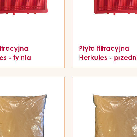
iltracyjna
Płyta filtracyjna
s - tylnia
Herkules - przedn