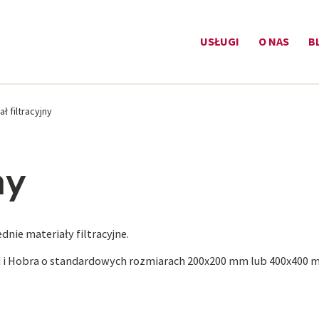
USŁUGI
O NAS
B
ał filtracyjny
ny
dnie materiały filtracyjne.
i Hobra o standardowych rozmiarach 200x200 mm lub 400x400 mm. K