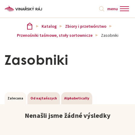
menu
Katalog
Zbiory i przetwórstwo
Przenośniki taśmowe, stoły sortownicze
Zasobniki
Zasobniki
Zalecana
Od najtańszych
Alphabetically
Nenašli jsme žádné výsledky