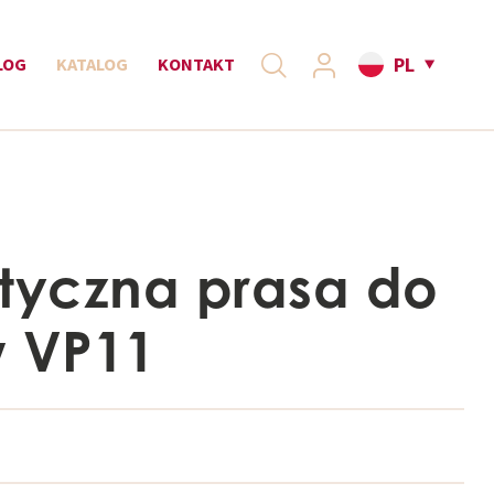
PL
LOG
KATALOG
KONTAKT
yczna prasa do
 VP11