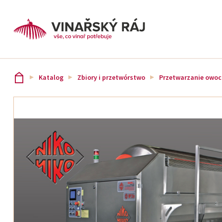
Katalog
Zbiory i przetwórstwo
Przetwarzanie owoc