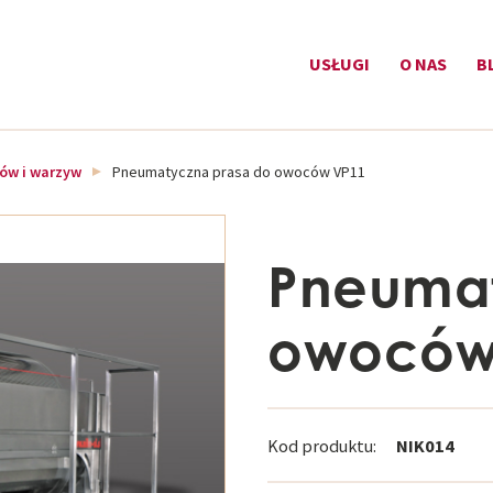
USŁUGI
O NAS
B
ów i warzyw
Pneumatyczna prasa do owoców VP11
Pneumat
owoców
Kod produktu:
NIK014